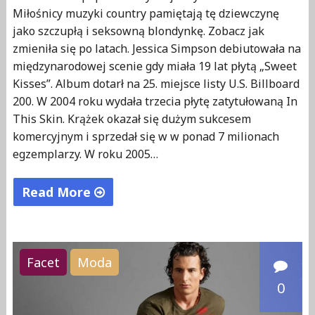
Miłośnicy muzyki country pamiętają tę dziewczynę
p
jako szczupłą i seksowną blondynkę. Zobacz jak
h
zmieniła się po latach. Jessica Simpson debiutowała na
o
międzynarodowej scenie gdy miała 19 lat płytą „Sweet
t
Kisses”. Album dotarł na 25. miejsce listy U.S. Billboard
o
200. W 2004 roku wydała trzecia płytę zatytułowaną In
s
This Skin. Krążek okazał się dużym sukcesem
komercyjnym i sprzedał się w w ponad 7 milionach
h
egzemplarzy. W roku 2005…
o
p
Read More
a
!
"
"
J
e
Facet
Moda
s
0
s
i