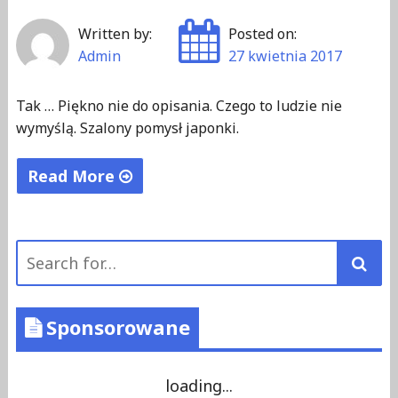
ę
Written by:
Posted on:
ż
Admin
27 kwietnia 2017
c
z
Tak … Piękno nie do opisania. Czego to ludzie nie
y
wymyślą. Szalony pomysł japonki.
z
n
Read More
"
"
N
Search
a
for:
p
r
Sponsorowane
a
w
d
loading...