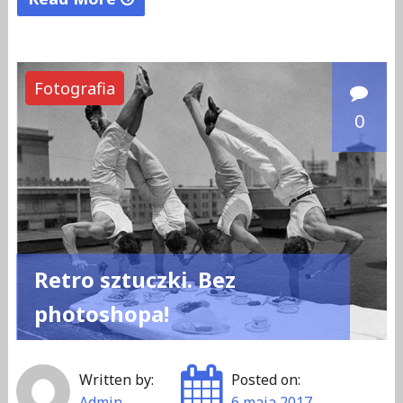
"
P
a
Fotografia
r
0
i
s
H
i
l
t
Retro sztuczki. Bez
o
n
photoshopa!
–
k
Written by:
Posted on:
i
Admin
6 maja 2017