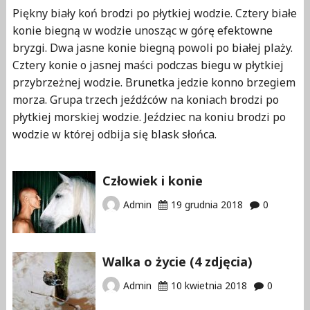
j
Piękny biały koń brodzi po płytkiej wodzie. Cztery białe
ę
konie biegną w wodzie unosząc w górę efektowne
ć
bryzgi. Dwa jasne konie biegną powoli po białej plaży.
)
Cztery konie o jasnej maści podczas biegu w płytkiej
przybrzeżnej wodzie. Brunetka jedzie konno brzegiem
"
morza. Grupa trzech jeźdźców na koniach brodzi po
płytkiej morskiej wodzie. Jeździec na koniu brodzi po
wodzie w której odbija się blask słońca.
Człowiek i konie
Admin
19 grudnia 2018
0
Walka o życie (4 zdjęcia)
Admin
10 kwietnia 2018
0