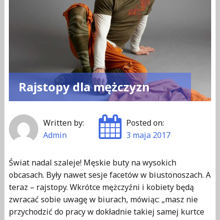
c
a
S
i
m
p
Rajstopy dla mężczyzn
s
o
Written by:
Posted on:
n
Admin
3 maja 2017
–
j
Świat nadal szaleje! Męskie buty na wysokich
a
obcasach. Były nawet sesje facetów w biustonoszach. A
k
teraz – rajstopy. Wkrótce mężczyźni i kobiety będą
s
zwracać sobie uwagę w biurach, mówiąc: „masz nie
i
przychodzić do pracy w dokładnie takiej samej kurtce
ę