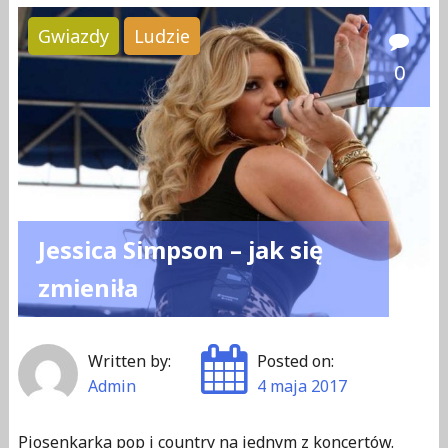
e
Gwiazdy
Ludzie
t
0
r
o
s
z
t
u
Jessica Simpson – jak się
c
z
zmieniła
k
i
Written by:
Posted on:
.
Admin
4 maja 2017
B
e
Piosenkarka pop i country na jednym z koncertów.
z