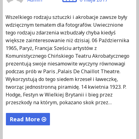
l
k
Wszelkiego rodzaju sztuczki i akrobacje zawsze były
a
wdzięcznym tematem dla fotografów. Uwiecznione
z
tego rodzaju zdarzenia wzbudzały chyba kiedyś
d
większe zainteresowanie niż dzisiaj. 06 Października
j
1965, Paryż, Francja: Sześciu artystów z
ę
Komunistycznego Chińskiego Teatru Akrobatycznego
ć
prezentują swoje niesamowite wyczyny równowagi
"
podczas prób w Paris ‚Palais De Chaillot Theatre.
Wykorzystują do tego siedem krzeseł i ławeczkę,
tworząc jednostronną piramidę. 14 kwietnia 1923. P.
Hodge, Festyn w Wielkiej Brytanii i bieg przez
przeszkody na którym, pokazano skok przez…
Read More
"
R